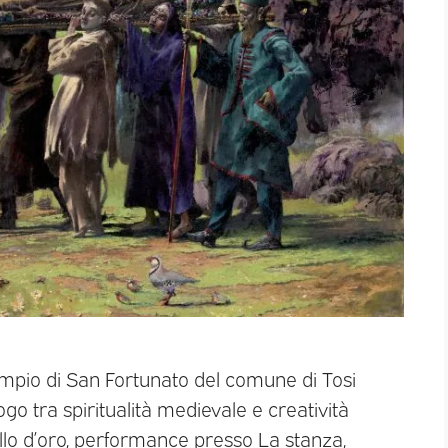
empio di San Fortunato del comune di Tosi
o tra spiritualità medievale e creatività
llo d’oro, performance presso La stanza,