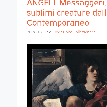
ANGELI. Messaggeri, 
sublimi creature dall
Contemporaneo
2026-07-07
di
Redazione Collezionare