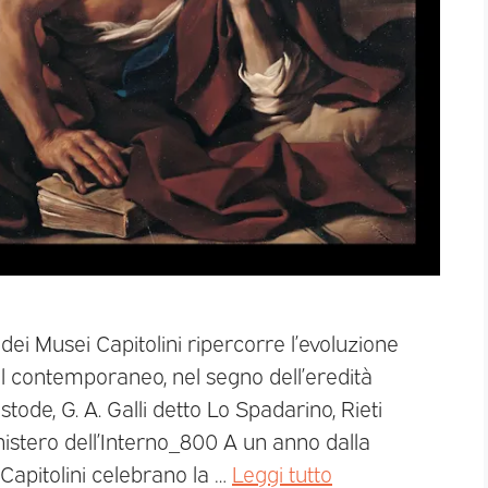
dei Musei Capitolini ripercorre l’evoluzione
 al contemporaneo, nel segno dell’eredità
ode, G. A. Galli detto Lo Spadarino, Rieti
istero dell’Interno_800 A un anno dalla
Capitolini celebrano la …
Leggi tutto