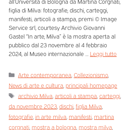
all’Università di Bologna da Martina Corgnati,
figlia di Milva: fotografie, dischi, carteggi,
manifesti, articoli a stampa, premi © Image
Service srl, courtesy Archivio Giovanni
Gastel “In arte, Milva” è la mostra aperta al
pubblico dal 23 novembre al 4 febbraio
2024, al Museo internazionale …
Leggi tutto
Arte contemporanea
,
Collezionismo
,
News di arte e cultura
,
principali homepage
archivio Milva
,
articoli a stampa
,
carteggi
,
da novembre 2023
,
dischi
,
figlia Milva
,
fotografie
,
in arte milva
,
manifesti
,
martina
corgnati
,
mostra a bologna
,
mostra milva
,