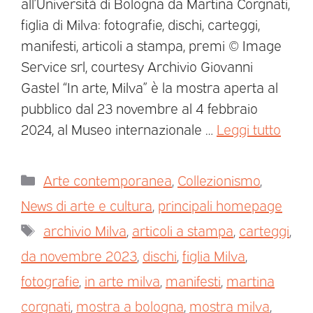
all’Università di Bologna da Martina Corgnati,
figlia di Milva: fotografie, dischi, carteggi,
manifesti, articoli a stampa, premi © Image
Service srl, courtesy Archivio Giovanni
Gastel “In arte, Milva” è la mostra aperta al
pubblico dal 23 novembre al 4 febbraio
2024, al Museo internazionale …
Leggi tutto
Arte contemporanea
,
Collezionismo
,
News di arte e cultura
,
principali homepage
archivio Milva
,
articoli a stampa
,
carteggi
,
da novembre 2023
,
dischi
,
figlia Milva
,
fotografie
,
in arte milva
,
manifesti
,
martina
corgnati
,
mostra a bologna
,
mostra milva
,