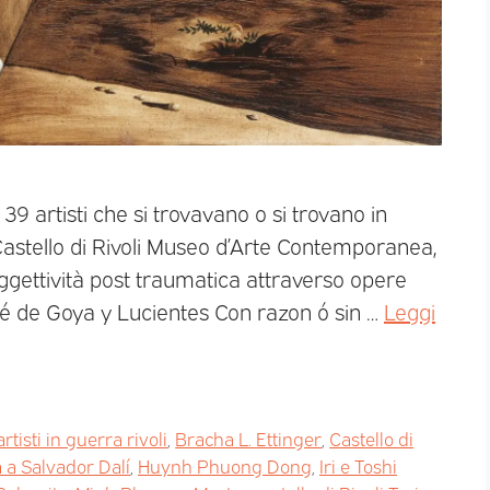
39 artisti che si trovavano o si trovano in
 Castello di Rivoli Museo d’Arte Contemporanea,
oggettività post traumatica attraverso opere
sé de Goya y Lucientes Con razon ó sin …
Leggi
artisti in guerra rivoli
,
Bracha L. Ettinger
,
Castello di
 a Salvador Dalí
,
Huynh Phuong Dong
,
Iri e Toshi