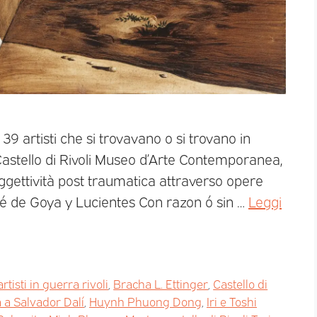
39 artisti che si trovavano o si trovano in
 Castello di Rivoli Museo d’Arte Contemporanea,
oggettività post traumatica attraverso opere
sé de Goya y Lucientes Con razon ó sin …
Leggi
artisti in guerra rivoli
,
Bracha L. Ettinger
,
Castello di
 a Salvador Dalí
,
Huynh Phuong Dong
,
Iri e Toshi