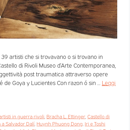
39 artisti che si trovavano o si trovano in
 Castello di Rivoli Museo d’Arte Contemporanea,
oggettività post traumatica attraverso opere
sé de Goya y Lucientes Con razon ó sin …
Leggi
artisti in guerra rivoli
,
Bracha L. Ettinger
,
Castello di
 a Salvador Dalí
,
Huynh Phuong Dong
,
Iri e Toshi