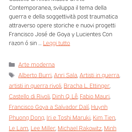
Contemporanea, sviluppa il tema della
guerra e della soggettività post traumatica
attraverso opere storiche e nuovi progetti
Francisco José de Goya y Lucientes Con
razon ó sin …
Leggi tutto
Arte moderna
Alberto Burri
,
Anri Sala
,
Artisti in guerra
,
artisti in guerra rivoli
,
Bracha L. Ettinger
,
Castello di Rivoli
,
Dinh Q. Lê
,
Fabio Mauri
,
Francisco Goya a Salvador Dalí
,
Huynh
Phuong Dong
,
Iri e Toshi Maruki
,
Kim Tien
,
Le Lam
,
Lee Miller
,
Michael Rakowitz
,
Minh