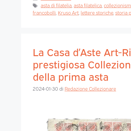
asta di filatelia
,
asta filatelica
,
collezionis
francobolli
,
Kruso Art
,
lettere storiche
,
storia 
La Casa d’Aste Art-Rite
prestigiosa Collezio
della prima asta
2024-01-30
di
Redazione Collezionare