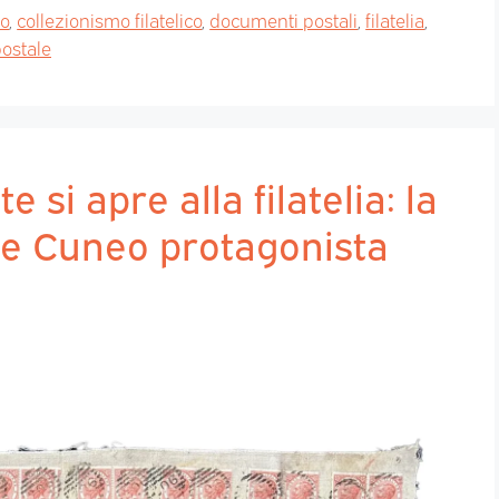
mo
,
collezionismo filatelico
,
documenti postali
,
filatelia
,
postale
 si apre alla filatelia: la
ne Cuneo protagonista