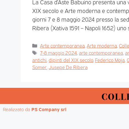
La Casa d’Aste Babuino presenta una ven
XIX secolo e Arte moderna e contempo
giorni 7 e 8 maggio 2024 presso la se
Ribera (Xativa 1591 – Napoli 1652) uno
Arte contemporanea
,
Arte moderna
,
Coll
7-8 maggio 2024
,
arte contemporanea
,
a
antichi
,
dipinti del XIX secolo
,
Federico Moja
,
G
Somer
,
Jusepe De Ribera
Realizzato da 
PS Company srl