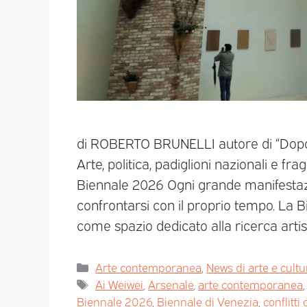
di ROBERTO BRUNELLI autore di “Dopo L
Arte, politica, padiglioni nazionali e fr
Biennale 2026 Ogni grande manifestazio
confrontarsi con il proprio tempo. La 
come spazio dedicato alla ricerca arti
Arte contemporanea
,
News di arte e cultu
Ai Weiwei
,
Arsenale
,
arte contemporanea
Biennale 2026
,
Biennale di Venezia
,
conflitti 