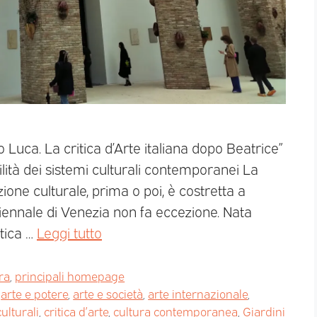
uca. La critica d’Arte italiana dopo Beatrice”
agilità dei sistemi culturali contemporanei La
ne culturale, prima o poi, è costretta a
Biennale di Venezia non fa eccezione. Nata
stica …
Leggi tutto
ra
,
principali homepage
,
arte e potere
,
arte e società
,
arte internazionale
,
culturali
,
critica d’arte
,
cultura contemporanea
,
Giardini