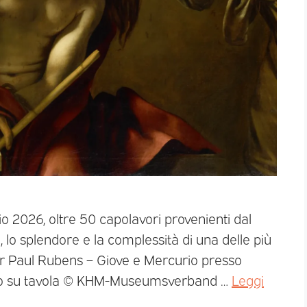
io 2026, oltre 50 capolavori provenienti dal
lo splendore e la complessità di una delle più
er Paul Rubens – Giove e Mercurio presso
Olio su tavola © KHM-Museumsverband …
Leggi