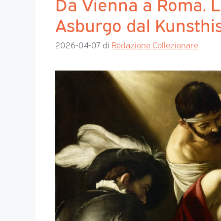
Da Vienna a Roma. Le
Asburgo dal Kunsth
2026-04-07
di
Redazione Collezionare