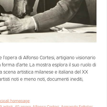
 l’opera di Alfonso Cortesi, artigiano visionario
 forma d’arte. La mostra esplora il suo ruolo di
 scena artistica milanese e italiana del XX
tisti noti e meno noti, documenti inediti,
ncipali homepage
3 artisti
,
40 opere
,
Alfonso Cortesi
,
Armando Fettolini
,