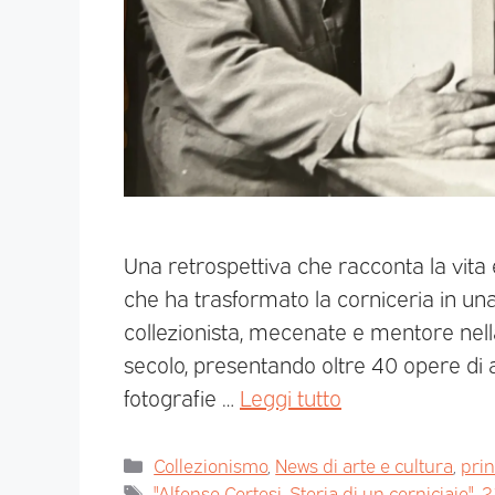
Una retrospettiva che racconta la vita e
che ha trasformato la corniceria in una
collezionista, mecenate e mentore nella
secolo, presentando oltre 40 opere di ar
fotografie …
Leggi tutto
Collezionismo
,
News di arte e cultura
,
pri
"Alfonso Cortesi. Storia di un corniciaio"
,
2