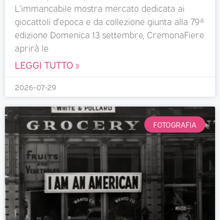
L’immancabile mostra mercato dedicata ai
giocattoli d’epoca e da collezione giunta alla 79ª
edizione Domenica 13 settembre, CremonaFiere
aprirà le
LEGGI TUTTO »
2026-07-29
FOTOGRAFIA