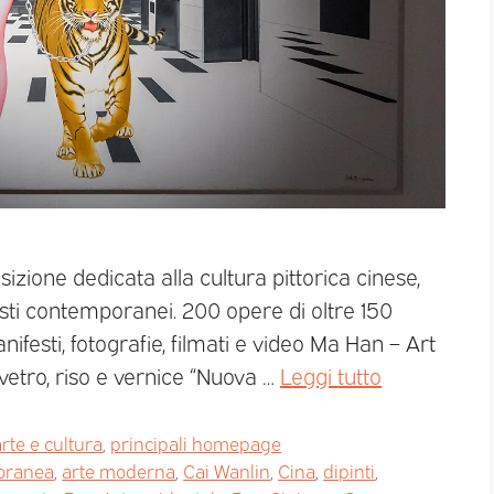
sizione dedicata alla cultura pittorica cinese,
isti contemporanei. 200 opere di oltre 150
 manifesti, fotografie, filmati e video Ma Han – Art
 vetro, riso e vernice “Nuova …
Leggi tutto
rte e cultura
,
principali homepage
oranea
,
arte moderna
,
Cai Wanlin
,
Cina
,
dipinti
,