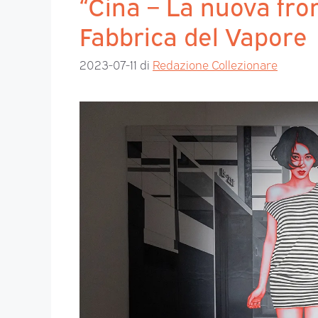
“Cina – La nuova front
Fabbrica del Vapore
2023-07-11
di
Redazione Collezionare