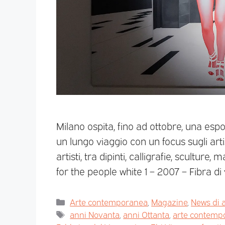
Milano ospita, fino ad ottobre, una espo
un lungo viaggio con un focus sugli art
artisti, tra dipinti, calligrafie, sculture,
for the people white 1 – 2007 – Fibra di
Arte contemporanea
,
Magazine
,
News di a
anni Novanta
,
anni Ottanta
,
arte contemp