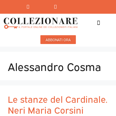
Mostre-Mercato
Mostre d’arte
ABBONATI ORA
Alessandro Cosma
Le stanze del Cardinale.
Neri Maria Corsini