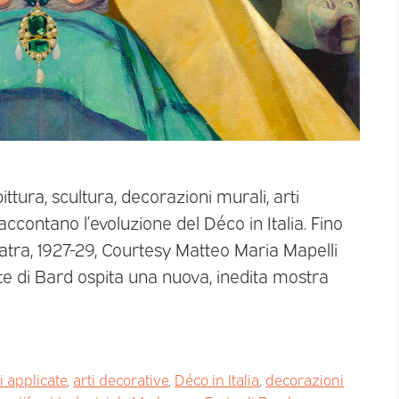
ttura, scultura, decorazioni murali, arti
raccontano l’evoluzione del Déco in Italia. Fino
atra, 1927-29, Courtesy Matteo Maria Mapelli
 di Bard ospita una nuova, inedita mostra
i applicate
,
arti decorative
,
Déco in Italia
,
decorazioni