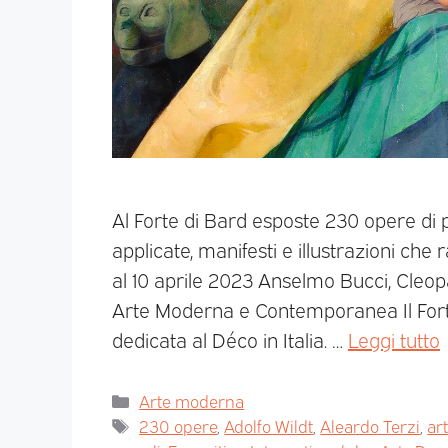
Al Forte di Bard esposte 230 opere di pi
applicate, manifesti e illustrazioni che 
al 10 aprile 2023 Anselmo Bucci, Cleop
Arte Moderna e Contemporanea Il Forte
dedicata al Déco in Italia. …
Leggi tutto
Arte moderna
230 opere
,
Adolfo Wildt
,
Aleardo Terzi
,
art