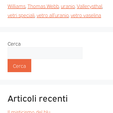
Williams
,
Thomas Webb
,
uranio
,
Vallerysthal
,
vetri speciali
,
vetro all’uranio
,
vetro vaselina
Cerca
Cerca
Articoli recenti
Il misticismo del blu