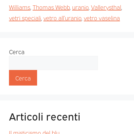
Williams
,
Thomas Webb
,
uranio
,
Vallerysthal
,
vetri speciali
,
vetro all’uranio
,
vetro vaselina
Cerca
Cerca
Articoli recenti
Il misticismo del blu