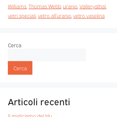
Williams
,
Thomas Webb
,
uranio
,
Vallerysthal
,
vetri speciali
,
vetro all’uranio
,
vetro vaselina
Cerca
Cerca
Articoli recenti
Il misticismo del blu