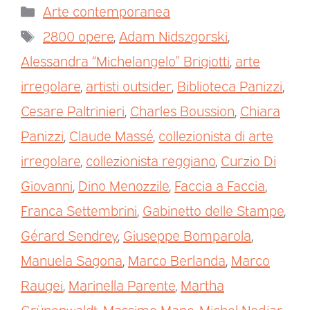
Arte contemporanea
2800 opere
,
Adam Nidszgorski
,
Alessandra “Michelangelo” Brigiotti
,
arte
irregolare
,
artisti outsider
,
Biblioteca Panizzi
,
Cesare Paltrinieri
,
Charles Boussion
,
Chiara
Panizzi
,
Claude Massé
,
collezionista di arte
irregolare
,
collezionista reggiano
,
Curzio Di
Giovanni
,
Dino Menozzile
,
Faccia a Faccia
,
Franca Settembrini
,
Gabinetto delle Stampe
,
Gérard Sendrey
,
Giuseppe Bomparola
,
Manuela Sagona
,
Marco Berlanda
,
Marco
Raugei
,
Marinella Parente
,
Martha
Grünenwaldt
,
Massimo Mano
,
Michel Nedjar
,