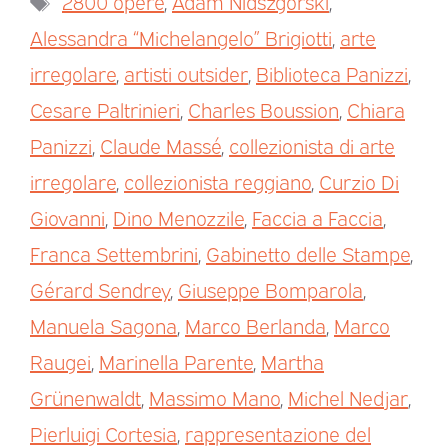
2800 opere
,
Adam Nidszgorski
,
Alessandra “Michelangelo” Brigiotti
,
arte
irregolare
,
artisti outsider
,
Biblioteca Panizzi
,
Cesare Paltrinieri
,
Charles Boussion
,
Chiara
Panizzi
,
Claude Massé
,
collezionista di arte
irregolare
,
collezionista reggiano
,
Curzio Di
Giovanni
,
Dino Menozzile
,
Faccia a Faccia
,
Franca Settembrini
,
Gabinetto delle Stampe
,
Gérard Sendrey
,
Giuseppe Bomparola
,
Manuela Sagona
,
Marco Berlanda
,
Marco
Raugei
,
Marinella Parente
,
Martha
Grünenwaldt
,
Massimo Mano
,
Michel Nedjar
,
Pierluigi Cortesia
,
rappresentazione del