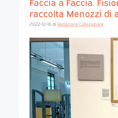
Faccia a Faccia. Fision
raccolta Menozzi di a
2022-12-16
di
Redazione Collezionare