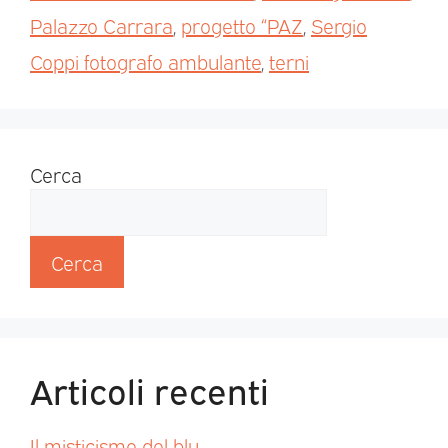
Palazzo Carrara
,
progetto “PAZ
,
Sergio
Coppi fotografo ambulante
,
terni
Cerca
Cerca
Articoli recenti
Il misticismo del blu