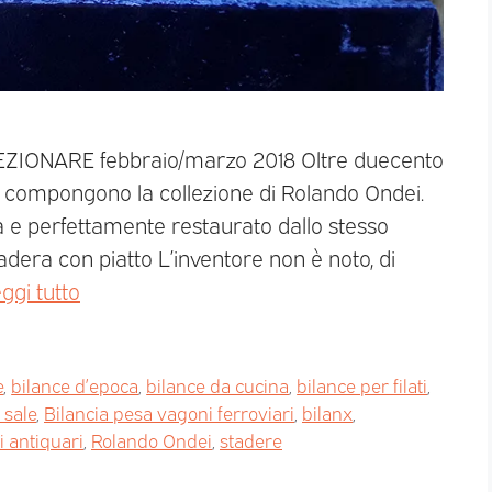
LEZIONARE febbraio/marzo 2018 Oltre duecento
e compongono la collezione di Rolando Ondei.
 e perfettamente restaurato dallo stesso
dera con piatto L’inventore non è noto, di
ggi tutto
e
,
bilance d’epoca
,
bilance da cucina
,
bilance per filati
,
 sale
,
Bilancia pesa vagoni ferroviari
,
bilanx
,
i antiquari
,
Rolando Ondei
,
stadere