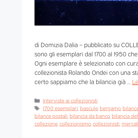
di Domizia Dalia – pubblicato su COL
sono gli esemplari dal 1700 al 1950 ch
Ogni esemplare è selezionato con cura
collezionista Rolando Ondei con una sta
certo sappiamo che la bilancia già …
Le
Interviste ai collezionisti
1700 esemplari
,
bascule
,
bergamo
,
bilanc
bilance postali
,
bilancia da banco
,
bilancia del
collezione
,
collezionismo
,
collezionisti
,
mercat