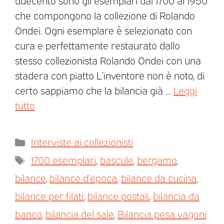
duecento sono gli esemplari dal 1700 al 1950
che compongono la collezione di Rolando
Ondei. Ogni esemplare è selezionato con
cura e perfettamente restaurato dallo
stesso collezionista Rolando Ondei con una
stadera con piatto L’inventore non è noto, di
certo sappiamo che la bilancia già …
Leggi
tutto
Interviste ai collezionisti
1700 esemplari
,
bascule
,
bergamo
,
bilance
,
bilance d’epoca
,
bilance da cucina
,
bilance per filati
,
bilance postali
,
bilancia da
banco
,
bilancia del sale
,
Bilancia pesa vagoni