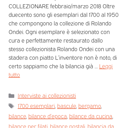
COLLEZIONARE febbraio/marzo 2018 Oltre
duecento sono gli esemplari dal 1700 al 1950
che compongono la collezione di Rolando
Ondei. Ogni esemplare è selezionato con
cura e perfettamente restaurato dallo
stesso collezionista Rolando Ondei con una
stadera con piatto L’inventore non è noto, di
certo sappiamo che la bilancia già …
Leggi
tutto
Interviste ai collezionisti
1700 esemplari
,
bascule
,
bergamo
,
bilance
,
bilance d’epoca
,
bilance da cucina
,
bilance per filati
,
bilance postali
,
bilancia da