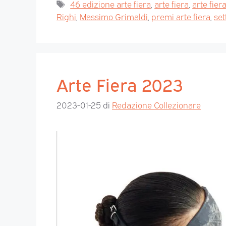
46 edizione arte fiera
,
arte fiera
,
arte fier
Righi
,
Massimo Grimaldi
,
premi arte fiera
,
set
Arte Fiera 2023
2023-01-25
di
Redazione Collezionare