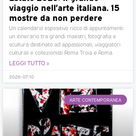
viaggio nell’arte italiana. 15
mostre da non perdere
Un calendario espositivo ricco di appuntamenti:
un itinerario tra grandi maestri, fotografia e
scultura destinato ad appassionati, viaggiatori
culturali e collezionisti Roma Troia e Roma.
LEGGI TUTTO »
2026-07-10
ARTE CONTEMPORANEA