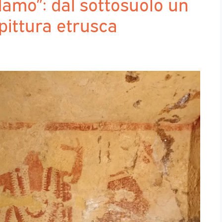
amo”: dal sottosuolo un
pittura etrusca