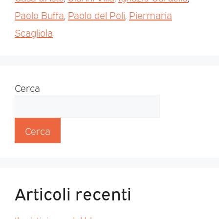
Paolo Buffa
,
Paolo del Poli
,
Piermaria
Scagliola
Cerca
Cerca
Articoli recenti