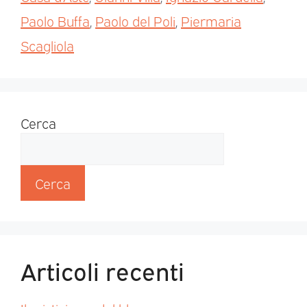
Paolo Buffa
,
Paolo del Poli
,
Piermaria
Scagliola
Cerca
Cerca
Articoli recenti