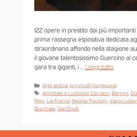
122 opere in prestito dai più importanti
prima rassegna espositiva dedicata agli
straordinario affondo nella stagione au
il giovane talentosissimo Guercino al 
gara tra giganti, i …
Leggi tutto
Arte antica
,
principali homepage
Annibale e Ludovico Carracci
,
Bernini
,
Do
Reni
,
Lanfranco
,
Nicolas Poussin
,
papa Ludovi
Quirinale
,
Van Dyck