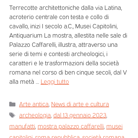
Terrecotte architettoniche dalla via Latina,
acroterio centrale con testa e collo di
cavallo, inizi I secolo a.C., Musei Capitolini,
Antiquarium La mostra, allestita nelle sale di
Palazzo Caffarelli, illustra, attraverso una
serie di temi e contesti archeologici, i
caratteri e le trasformazioni della società
romana nel corso di ben cinque secoli, dal V
alla metà …
Leggi tutto
Arte antica
,
News di arte e cultura
archeologia
,
dal 13 gennaio 2023
,
manufatti
,
mostra palazzo caffarelli
,
musei
capitolini
,
roma repubblica
,
società romana