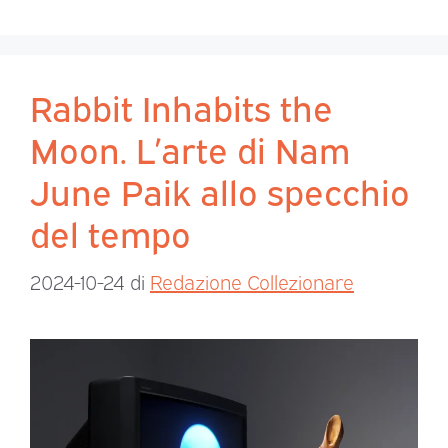
Rabbit Inhabits the
Moon. L’arte di Nam
June Paik allo specchio
del tempo
2024-10-24
di
Redazione Collezionare