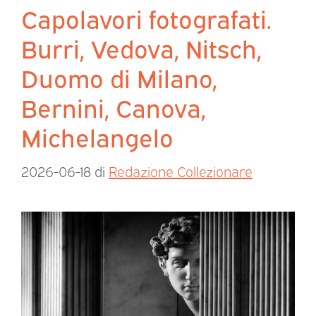
Capolavori fotografati.
Burri, Vedova, Nitsch,
Duomo di Milano,
Bernini, Canova,
Michelangelo
2026-06-18
di
Redazione Collezionare