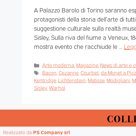
A Palazzo Barolo di Torino saranno esp
protagonisti della storia dell’arte di tu
suggestione culturale sulla realtà mu
Sisley, Sulla riva del fiume a Veneux, 1
mostra evento che racchiude le …
Legg
Arte moderna
,
Magazine
,
News di arte e c
Bacon
,
Cezanne
,
Courbet
,
da Monet a Pic
Kentridge
,
Lichtenstein
,
Matisse
,
Modigliani
,
M
Sisley
,
Warhol
Realizzato da 
PS Company srl