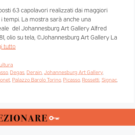
osti 63 capolavori realizzati dai maggiori
tti i tempi. La mostra sarà anche una
seale del Johannesburg Art Gallery Alfred
881, olio su tela, ©Johannesburg Art Gallery La
i tutto
ultura
asso
,
Degas
,
Derain
,
Johannesburg Art Gallery
,
onet
,
Palazzo Barolo Torino
,
Picasso
,
Rossetti
,
Signac
,