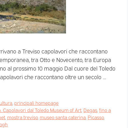
rivano a Treviso capolavori che raccontano
temporanea, tra Otto e Novecento, tra Europa
no al prossimo 10 maggio Dal cuore del Toledo
apolavori che raccontano oltre un secolo …
ultura
,
principali homepage
. Capolavori dal Toledo Museum of Art
,
Degas
,
fino a
et
,
mostra treviso
,
museo santa caterina
,
Picasso
,
gogh