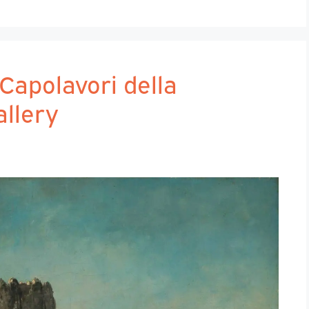
Capolavori della
llery