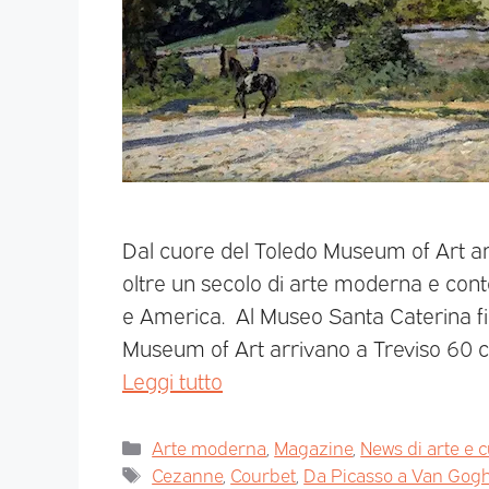
Dal cuore del Toledo Museum of Art ar
oltre un secolo di arte moderna e con
e America. Al Museo Santa Caterina fi
Museum of Art arrivano a Treviso 60 c
Leggi tutto
Arte moderna
,
Magazine
,
News di arte e c
Cezanne
,
Courbet
,
Da Picasso a Van Gogh