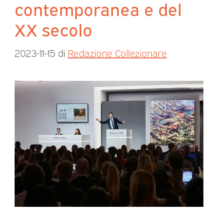
contemporanea e del
XX secolo
2023-11-15
di
Redazione Collezionare