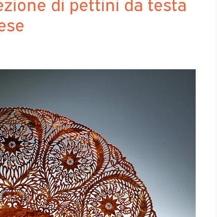
ezione di pettini da testa
cese