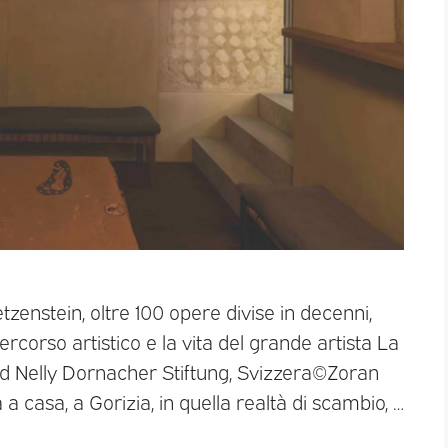
zenstein, oltre 100 opere divise in decenni,
ercorso artistico e la vita del grande artista La
nd Nelly Dornacher Stiftung, Svizzera©Zoran
 casa, a Gorizia, in quella realtà di scambio, …