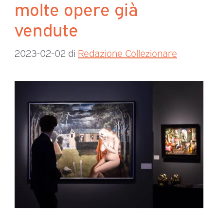
molte opere già
vendute
2023-02-02
di
Redazione Collezionare