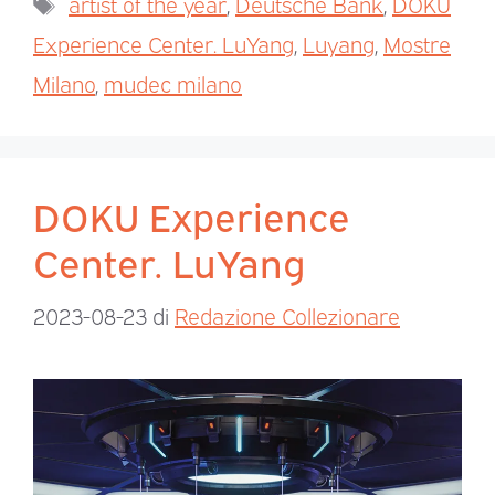
artist of the year
,
Deutsche Bank
,
DOKU
Experience Center. LuYang
,
Luyang
,
Mostre
Milano
,
mudec milano
DOKU Experience
Center. LuYang
2023-08-23
di
Redazione Collezionare