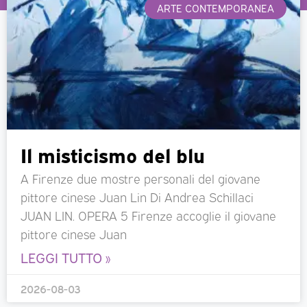
ARTE CONTEMPORANEA
Il misticismo del blu
A Firenze due mostre personali del giovane
pittore cinese Juan Lin Di Andrea Schillaci
JUAN LIN. OPERA 5 Firenze accoglie il giovane
pittore cinese Juan
LEGGI TUTTO »
2026-08-03