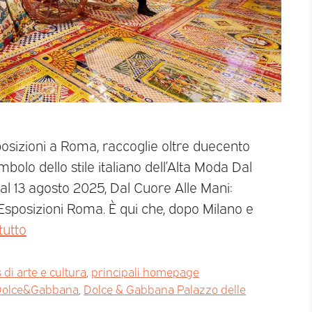
posizioni a Roma, raccoglie oltre duecento
olo dello stile italiano dell’Alta Moda Dal
l 13 agosto 2025, Dal Cuore Alle Mani:
Esposizioni Roma. È qui che, dopo Milano e
tutto
di arte e cultura
,
principali homepage
 Dolce&Gabbana
,
Dolce & Gabbana Palazzo delle