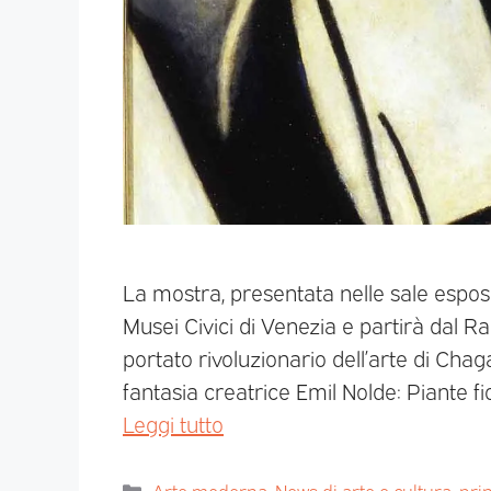
La mostra, presentata nelle sale espos
Musei Civici di Venezia e partirà dal R
portato rivoluzionario dell’arte di Cha
fantasia creatrice Emil Nolde: Piante fi
Leggi tutto
Arte moderna
,
News di arte e cultura
,
pri