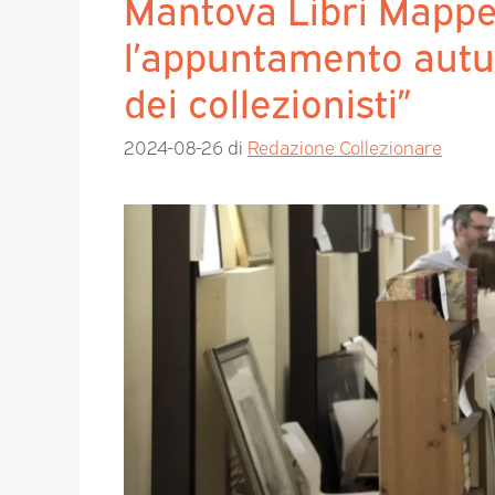
Mantova Libri Mappe
l’appuntamento autun
dei collezionisti”
2024-08-26
di
Redazione Collezionare