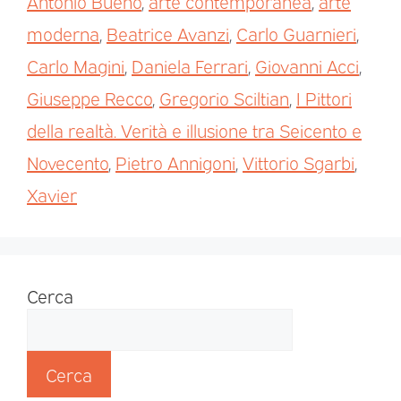
Antonio Bueno
,
arte contemporanea
,
arte
moderna
,
Beatrice Avanzi
,
Carlo Guarnieri
,
Carlo Magini
,
Daniela Ferrari
,
Giovanni Acci
,
Giuseppe Recco
,
Gregorio Sciltian
,
I Pittori
della realtà. Verità e illusione tra Seicento e
Novecento
,
Pietro Annigoni
,
Vittorio Sgarbi
,
Xavier
Cerca
Cerca