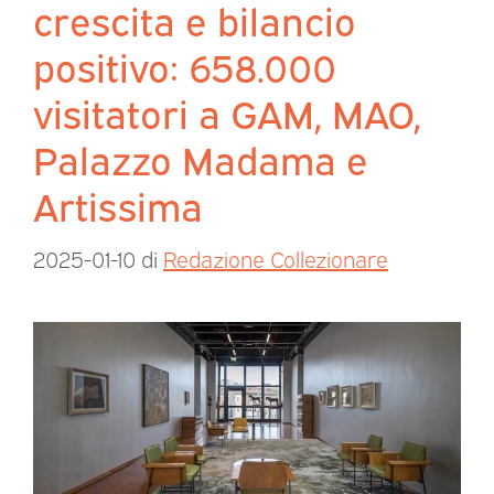
crescita e bilancio
positivo: 658.000
visitatori a GAM, MAO,
Palazzo Madama e
Artissima
2025-01-10
di
Redazione Collezionare