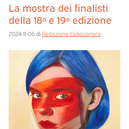
La mostra dei finalisti
della 18ᵃ e 19ᵃ edizione
2024-11-06
di
Redazione Collezionare